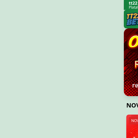
tt22
Plata
NO
NO