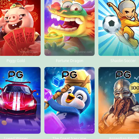
Piggy Gold
Fortune Dragon
Shaolin Soccer
Speed Winner
The Great Icescape
Asgardian Rising