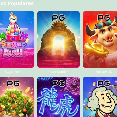
gos Populares
/2026 Bruno*** recebeu bonus 140 BRL 🎉
/2026 Mur*** acertou o jackpot 11,500 BRL 🚀
/2026 Heitor*** saque concluido de 800 BRL 🏦
/2026 Gabrie*** acertou o jackpot 6,000 BRL 💥
/2026 Muri*** saque concluido de 2,950 BRL ✅
/2026 HeitorS*** ganhou 200 BRL 💰
/2026 Feli*** ganhou 1,500 BRL 💰
/2026 Gust*** recebeu cashback 105 BRL 🎊
Sugar Rush
Incan Wonders
Fortune OX