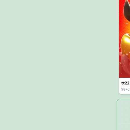
tt22
98765
29/06
29/06
29/06
29/06