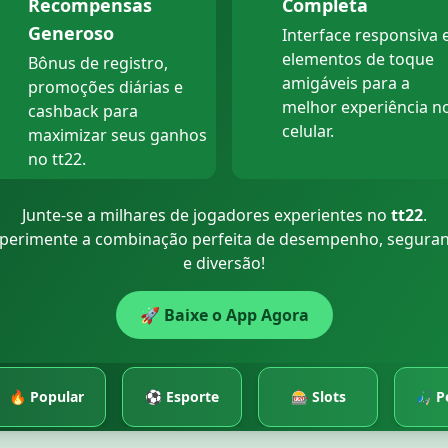
Recompensas
Completa
/2026 Lucas*** ganhou 2,200 BRL 💰
/2026 Bru*** recebeu bonus 110 BRL 🎁
Generoso
Interface responsiva 
/2026 Ped*** ganhou 1,800 BRL 🏆
elementos de toque
Bônus de registro,
/2026 Brun*** ganhou 6,400 BRL 🏆
amigáveis para a
promoções diárias e
/2026 Beatr*** acertou o jackpot 73,500 BRL 🚀
melhor experiência n
cashback para
/2026 Pedr*** saque concluido de 2,350 BRL 💸
celular.
maximizar seus ganhos
/2026 Enz*** saque concluido de 1,900 BRL 🏦
no tt22.
/2026 Yasmi*** recebeu bonus 70 BRL 🎉
/2026 Heito*** recebeu bonus 60 BRL 🎁
Junte-se a milhares de jogadores experientes no
tt22
.
/2026 Beatri*** recebeu bonus 140 BRL 🎉
perimente a combinação perfeita de desempenho, segura
/2026 Pedro*** recebeu bonus 330 BRL ✨
e diversão!
/2026 Thi*** acertou o jackpot 66,000 BRL 🎰
/2026 Juli*** saque concluido de 1,850 BRL 💸
🚀 Baixe o App Agora
/2026 Joa*** acertou o jackpot 78,000 BRL 🎰
/2026 PedroM*** ganhou 500 BRL 🔥
/2026 Gabri*** acertou o jackpot 46,500 BRL 💥
/2026 Joao*** saque concluido de 100 BRL ✅
🔥 Popular
⚽ Esporte
🎰 Slots
🎣 P
/2026 Beatriz*** recebeu bonus 430 BRL ✨
/2026 BeatrizC*** acertou o jackpot 51,000 BRL 🚀