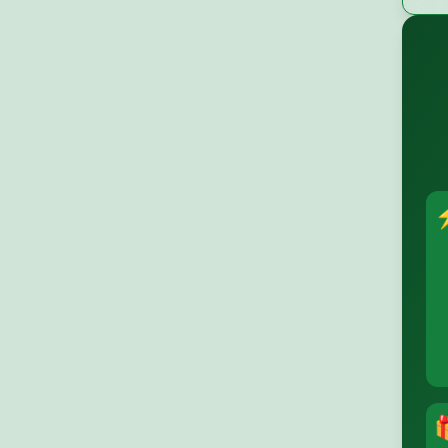
29/06
29/06
29/06
29/06
29/06
29/06
29/06
29/06
29/06
29/06
29/06
29/06
29/06
29/06
29/06
29/06
29/06
29/06
29/06