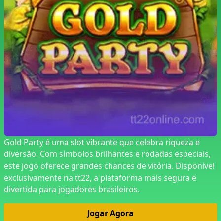
Gold Party é uma slot vibrante que celebra riqueza e
diversão. Com símbolos brilhantes e rodadas especiais,
este jogo oferece grandes chances de vitória. Disponível
exclusivamente na tt22, a plataforma mais segura e
divertida para jogadores brasileiros.
Jogar Agora