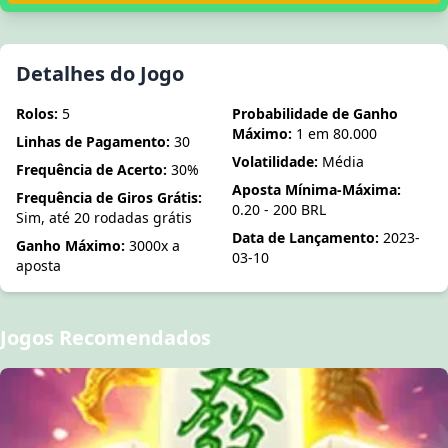
Detalhes do Jogo
Rolos:
5
Probabilidade de Ganho
Máximo:
1 em 80.000
Linhas de Pagamento:
30
Volatilidade:
Média
Frequência de Acerto:
30%
Aposta Mínima-Máxima:
Frequência de Giros Grátis:
0.20 - 200 BRL
Sim, até 20 rodadas grátis
Data de Lançamento:
2023-
Ganho Máximo:
3000x a
03-10
aposta
Jogos Recomendados