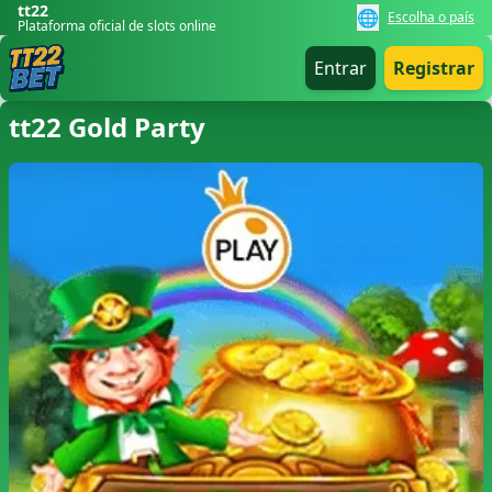
tt22
🌐
Escolha o país
Plataforma oficial de slots online
Entrar
Registrar
tt22 Gold Party