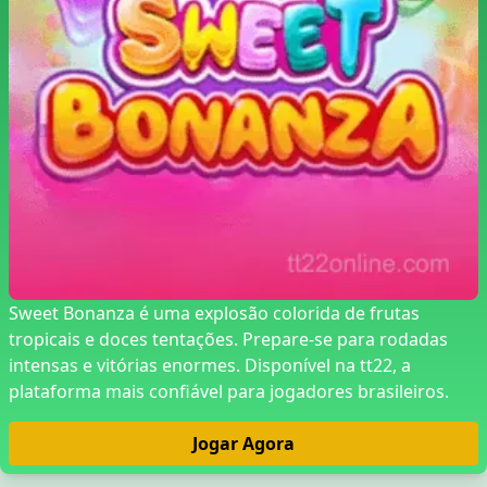
Sweet Bonanza é uma explosão colorida de frutas
tropicais e doces tentações. Prepare-se para rodadas
intensas e vitórias enormes. Disponível na tt22, a
plataforma mais confiável para jogadores brasileiros.
Jogar Agora