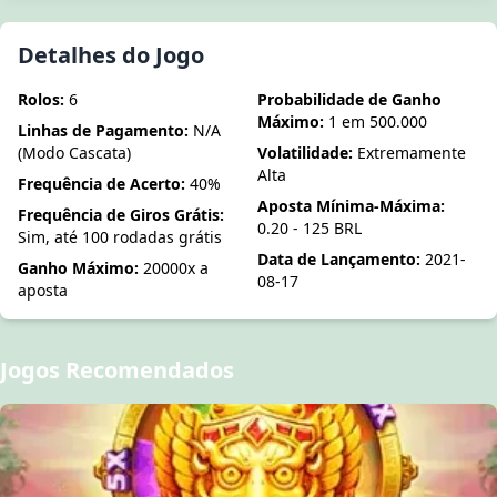
Detalhes do Jogo
Rolos:
6
Probabilidade de Ganho
Máximo:
1 em 500.000
Linhas de Pagamento:
N/A
(Modo Cascata)
Volatilidade:
Extremamente
Alta
Frequência de Acerto:
40%
Aposta Mínima-Máxima:
Frequência de Giros Grátis:
0.20 - 125 BRL
Sim, até 100 rodadas grátis
Data de Lançamento:
2021-
Ganho Máximo:
20000x a
08-17
aposta
Jogos Recomendados