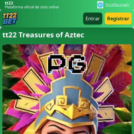
tt22
🌐
Escolha o país
Plataforma oficial de slots online
Entrar
Registrar
tt22 Treasures of Aztec