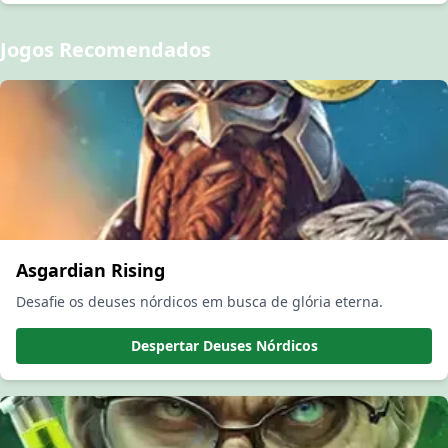
Jogos Recomendados
Asgardian Rising
Desafie os deuses nórdicos em busca de glória eterna.
Despertar Deuses Nórdicos